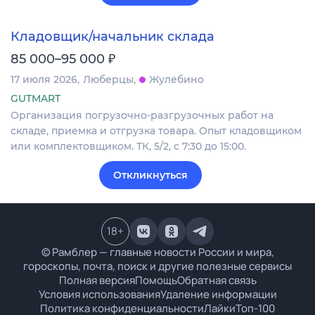
Кладовщик/начальник склада
₽
85 000–95 000
17 июля 2026
Люберцы
Жулебино
GUTMART
Организация погрузочно-разгрузочных работ на
складе, приемка и отгрузка товара. Опыт кладовщиком
или комплектовщиком. ТК, 5/2, с 7:30 до 15:00.
Откликнуться
18
+
© Рамблер — главные новости России и мира,
гороскопы, почта, поиск и другие полезные сервисы
Полная версия
Помощь
Обратная связь
Условия использования
Удаление информации
Политика конфиденциальности
Лайки
Топ-100