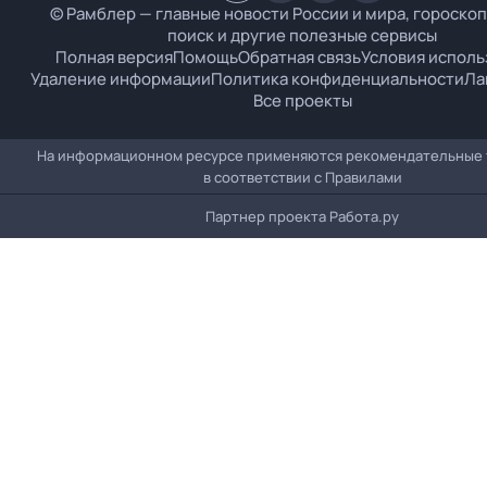
© Рамблер — главные новости России и мира, гороскоп
поиск и другие полезные сервисы
Полная версия
Помощь
Обратная связь
Условия исполь
Удаление информации
Политика конфиденциальности
Ла
Все проекты
На информационном ресурсе применяются рекомендательные 
в соответствии с
Правилами
Партнер проекта
Работа.ру