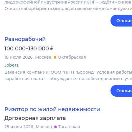
лидеркофейнойиндустриивРоссиииСНГ— ждётименнова
Открытнаборбариста:мысрадостьювозьмёмвкомандуакт
Отклик
Разнорабочий
₽
100 000–130 000
18 июля 2026
Москва
Октябрьская
Jobers
Вакансия компании: ООО "НПП "Боронд" Условия работы:
заработная плата — обсуждается на собеседовании с учё
Отклик
Риэлтор по жилой недвижимости
Договорная зарплата
25 июля 2026
Москва
Таганская