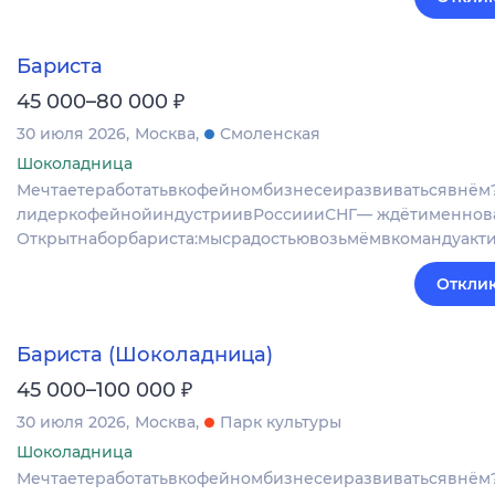
Бариста
₽
45 000–80 000
30 июля 2026
Москва
Смоленская
Шоколадница
Мечтаетеработатьвкофейномбизнесеиразвиватьсявнё
лидеркофейнойиндустриивРоссиииСНГ— ждётименнова
Открытнаборбариста:мысрадостьювозьмёмвкомандуакт
Отклик
Бариста (Шоколадница)
₽
45 000–100 000
30 июля 2026
Москва
Парк культуры
Шоколадница
Мечтаетеработатьвкофейномбизнесеиразвиватьсявнём