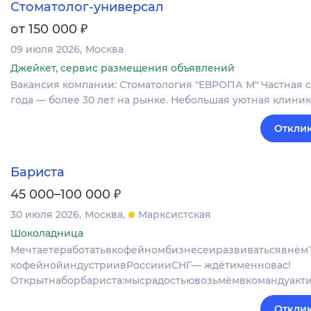
Стоматолог-универсал
₽
от 150 000
09 июля 2026
Москва
Джейкет, сервис размещения объявлений
Вакансия компании: Стоматология "ЕВРОПА М" Частная с
года — более 30 лет на рынке. Небольшая уютная клини
Отклик
Бариста
₽
45 000–100 000
30 июля 2026
Москва
Марксистская
Шоколадница
Мечтаетеработатьвкофейномбизнесеиразвиватьсявнём
кофейнойиндустриивРоссиииСНГ— ждётименновас!
Открытнаборбариста:мысрадостьювозьмёмвкомандуакт
Отклик