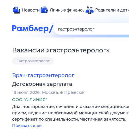
Новости
Личные финансы
Родители и дет
Здоровье
Развлечен
Дом и уют
Вакансии
«
гастроэнтеролог
»
Спорт
Гастроэнтеролог
Карьера
Авто
Врач-гастроэнтеролог
Технологи
Договорная зарплата
Жизненные
18 июля 2026
Москва
Пражская
Сберегаем
ООО "А-ЛИНИЯ"
Гороскопы
Диагностирование, лечение и оказание медицинско
прием, ведение необходимой медицинской докумен
сертификат по специальности. Частичная занятость.
Показать ещё