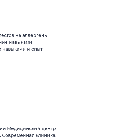
тестов на аллергены
ние навыками
 навыками и опыт
нии Медицинский центр
а). Современная клиника,