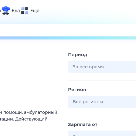
и
Еда
Ещё
Почта
ия и отдых
Поиск
Погода
Период
ТВ-программа
За всё время
и и тренды
Регион
 ситуации
 вместе
Все регионы
Помощь
й помощи, амбулаторный
тации. Действующий
Зарплата от