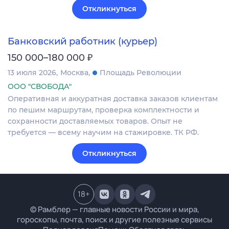
Откликнуться
Банковский работник (курьер)
₽
150 000–180 000
13 июля 2026
Москва
Площадь Революции
ООО "СВОБОДА"
Оперативная и аккуратная доставка заказов клиентам
по пешим маршрутам, проверка комплектности и
сохранности доставляемых товаров. Опыт не
требуется — всему научим на стажировке. ТК РФ.
Откликнуться
18
+
© Рамблер — главные новости России и мира,
гороскопы, почта, поиск и другие полезные сервисы