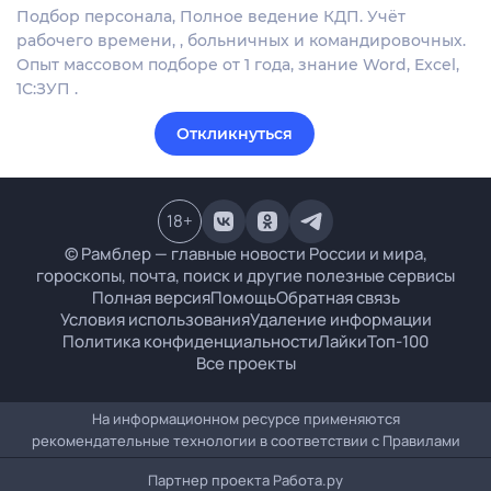
Подбор персонала, Полное ведение КДП. Учёт
рабочего времени, , больничных и командировочных.
Опыт массовом подборе от 1 года, знание Word, Excel,
1С:ЗУП .
Откликнуться
18
+
© Рамблер — главные новости России и мира,
гороскопы, почта, поиск и другие полезные сервисы
Полная версия
Помощь
Обратная связь
Условия использования
Удаление информации
Политика конфиденциальности
Лайки
Топ-100
Все проекты
На информационном ресурсе применяются
рекомендательные технологии в соответствии с
Правилами
Партнер проекта
Работа.ру