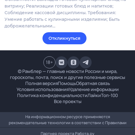
витрину; Реализации готовых блюд и напитков;
Соблюдение кассовой дисциплины. Требования:
Умение работать с кулинарными изделиями; Быть
доброжелательными…
Откликнуться
18
+
© Рамблер — главные новости России и мира,
гороскопы, почта, поиск и другие полезные сервисы
Полная версия
Помощь
Обратная связь
Условия использования
Удаление информации
Политика конфиденциальности
Лайки
Топ-100
Все проекты
На информационном ресурсе применяются
рекомендательные технологии в соответствии с
Правилами
Партнер проекта
Работа.ру