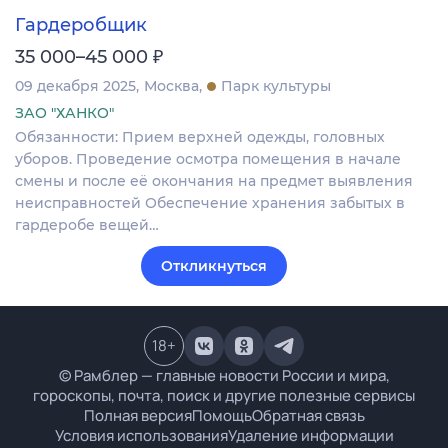
Гардеробщик
₽
35 000–45 000
09 декабря 2025
Москва
Парк культуры
ЗАО "ХАНКО"
Обязанности: Прием верхней одежды, головных
уборов. Проведение осмотра помещения в начале
смены и после её окончания на предмет выявления
неисправностей Обеспечение хранения забытых в
гардеробе вещей…
Откликнуться
18
+
© Рамблер — главные новости России и мира,
гороскопы, почта, поиск и другие полезные сервисы
Полная версия
Помощь
Обратная связь
Условия использования
Удаление информации