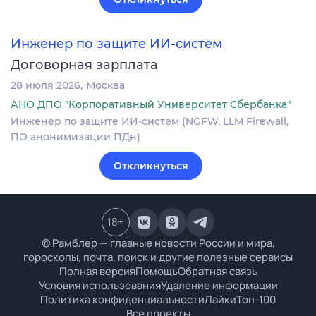
Инженер по защите ИИ-систем
Договорная зарплата
28 июля 2026
Москва
АНО ДПО "Корпоративный Университет Сбербанка"
Инженер по защите ИИ-систем (NGFW, LLM Firewall,
ПО анонимизации ПДн)
Откликнуться
18
+
© Рамблер — главные новости России и мира,
гороскопы, почта, поиск и другие полезные сервисы
Полная версия
Помощь
Обратная связь
Условия использования
Удаление информации
Политика конфиденциальности
Лайки
Топ-100
Все проекты