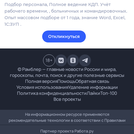
Подбор персонала, Полное ведение КДП. Учёт
рабочего времени, , больничных и командировочных.
Опыт массовом подборе от 1 года, знание Word, Excel,
1С:ЗУП .
Откликнуться
18
+
© Рамблер — главные новости России и мира,
гороскопы, почта, поиск и другие полезные сервисы
Полная версия
Помощь
Обратная связь
Условия использования
Удаление информации
Политика конфиденциальности
Лайки
Топ-100
Все проекты
На информационном ресурсе применяются
рекомендательные технологии в соответствии с
Правилами
Партнер проекта
Работа.ру