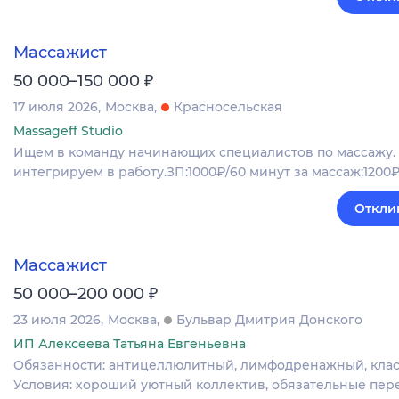
Массажист
₽
50 000–150 000
17 июля 2026
Москва
Красносельская
Massageff Studio
Ищем в команду начинающих специалистов по массажу. У
интегрируем в работу.ЗП:1000₽/60 минут за массаж;1200₽
Откли
Массажист
₽
50 000–200 000
23 июля 2026
Москва
Бульвар Дмитрия Донского
ИП Алексеева Татьяна Евгеньевна
Обязанности: антицеллюлитный, лимфодренажный, класси
Условия: хороший уютный коллектив, обязательные пере