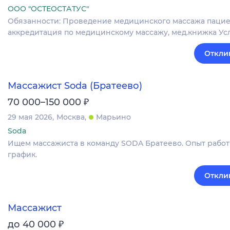
ООО "ОСТЕОСТАТУС"
Обязанности: Проведение медицинского массажа пацие
аккредитация по медицинскому массажу, мед.книжка Услов
Откли
Массажист Soda (Братеево)
₽
70 000–150 000
29 мая 2026
Москва
Марьино
Soda
Ищем массажиста в команду SODA Братеево. Опыт работы
график.
Откли
Массажист
₽
до 40 000