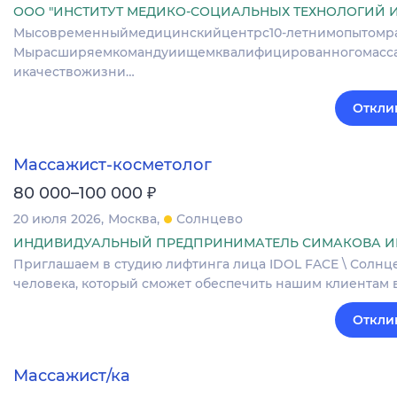
ООО "ИНСТИТУТ МЕДИКО-СОЦИАЛЬНЫХ ТЕХНОЛОГИЙ 
Мысовременныймедицинскийцентрс10‑летнимопытомраб
Мырасширяемкомандуиищемквалифицированногомасса
икачествожизни…
Откли
Массажист-косметолог
₽
80 000–100 000
20 июля 2026
Москва
Солнцево
ИНДИВИДУАЛЬНЫЙ ПРЕДПРИНИМАТЕЛЬ СИМАКОВА И
Приглашаем в студию лифтинга лица IDOL FACE \ Солнц
человека, который сможет обеспечить нашим клиентам 
Откли
Массажист/ка