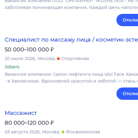
Вакансия компании ООО "ОНЛАЙНЕР" «KUSHETKA» - не то
заботливая понимающая компания. Каждый день наполн
Откли
Специалист по массажу лица / косметик-эсте
₽
50 000–100 000
20 июля 2026
Москва
Спортивная
Jobers
Вакансия компании: Салон лифтинга лица Idol Face Хам
- в Хамовниках. Вдохновляй красотой и заботой — стан
Откли
Массажист
₽
80 000–120 000
03 августа 2026
Москва
Фонвизинская