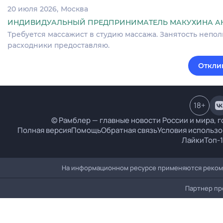
20 июля 2026
Москва
ИНДИВИДУАЛЬНЫЙ ПРЕДПРИНИМАТЕЛЬ МАКУХИНА А
Требуется массажист в студию массажа. Занятость неполна
расходники предоставляю.
Откли
18
+
© Рамблер — главные новости России и мира, г
Полная версия
Помощь
Обратная связь
Условия использо
Лайки
Топ-
На информационном ресурсе применяются рекоме
Партнер пр