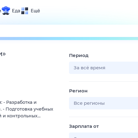
и
Еда
Ещё
Почта
ия и отдых
Поиск
Погода
и
»
Период
ТВ-программа
За всё время
и и тренды
Регион
 ситуации
 - Разработка и
 вместе
Все регионы
. - Подготовка учебных
Помощь
й и контрольных…
Зарплата от