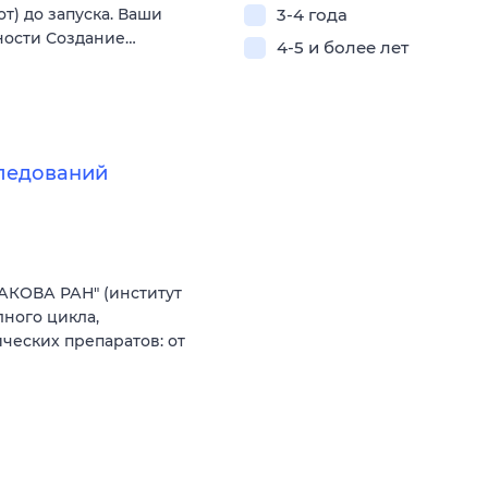
т) до запуска. Ваши
3-4 года
ности Создание…
4-5 и более лет
следований
АКОВА РАН" (институт
ного цикла,
еских препаратов: от