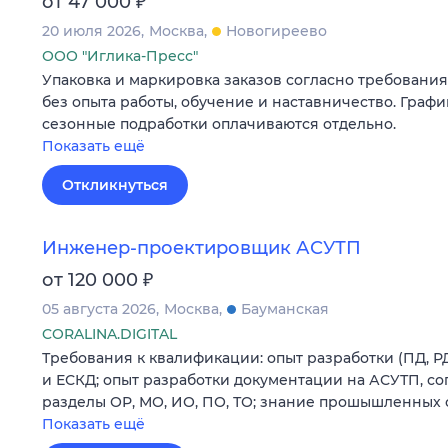
₽
от 47 000
20 июля 2026
Москва
Новогиреево
ООО "Иглика-Пресс"
Упаковка и маркировка заказов согласно требовани
без опыта работы, обучение и наставничество. График р
сезонные подработки оплачиваются отдельно.
Показать ещё
Откликнуться
Инженер-проектировщик АСУТП
₽
от 120 000
05 августа 2026
Москва
Бауманская
CORALINA.DIGITAL
Требования к квалификации: опыт разработки (ПД, Р
и ЕСКД; опыт разработки документации на АСУТП, согл
разделы ОР, МО, ИО, ПО, ТО; знание прошышленных 
Показать ещё