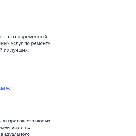
с – это современный
нных услуг по ремонту
ой из лучших…
даж
жки продаж страховых
ументации по
ивидуального