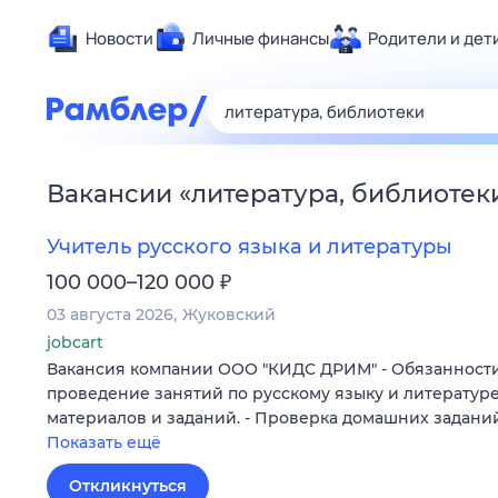
Новости
Личные финансы
Родители и дет
Здоровье
Развлечен
Дом и уют
Вакансии
«
литература, библиотек
Спорт
Карьера
Учитель русского языка и литературы
Авто
₽
100 000–120 000
Технологи
03 августа 2026
Жуковский
Жизненные
jobcart
Вакансия компании ООО "КИДС ДРИМ" - Обязанности:
Сберегаем
проведение занятий по русскому языку и литературе
Гороскопы
материалов и заданий. - Проверка домашних задани
Показать ещё
Откликнуться