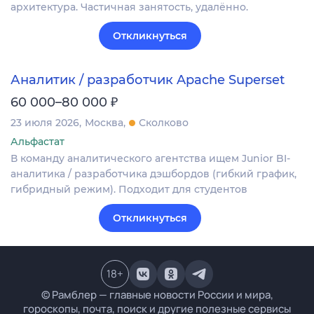
архитектура. Частичная занятость, удалённо.
Откликнуться
Аналитик / разработчик Apache Superset
₽
60 000–80 000
23 июля 2026
Москва
Сколково
Альфастат
В команду аналитического агентства ищем Junior BI-
аналитика / разработчика дэшбордов (гибкий график,
гибридный режим). Подходит для студентов
Откликнуться
18
+
© Рамблер — главные новости России и мира,
гороскопы, почта, поиск и другие полезные сервисы