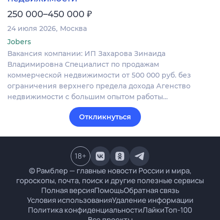
₽
250 000–450 000
24 июля 2026
Москва
Jobers
Вакансия компании: ИП Захарова Зинаида
Владимировна Специалист по продажам
коммерческой недвижимости от 500 000 руб. без
ограничения верхнего предела дохода Агенство
недвижимости с большим опытом работы…
Откликнуться
18
+
© Рамблер — главные новости России и мира,
гороскопы, почта, поиск и другие полезные сервисы
Полная версия
Помощь
Обратная связь
Условия использования
Удаление информации
Политика конфиденциальности
Лайки
Топ-100
Все проекты