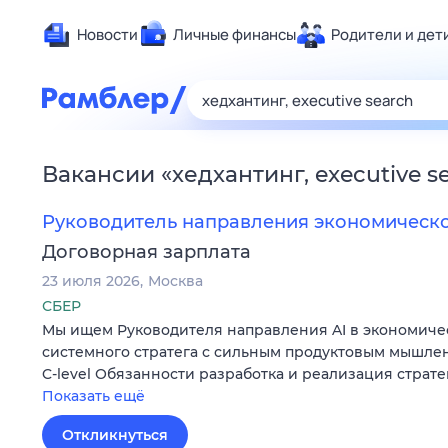
Новости
Личные финансы
Родители и дет
Здоровье
Развлечен
Дом и уют
Вакансии
«
хедхантинг, executive s
Спорт
Карьера
Руководитель направления экономическ
Авто
Договорная зарплата
Технологи
23 июля 2026
Москва
Жизненные
СБЕР
Мы ищем Руководителя направления AI в экономиче
Сберегаем
системного стратега с сильным продуктовым мышле
Гороскопы
C-level Обязанности разработка и реализация страт
Показать ещё
Откликнуться