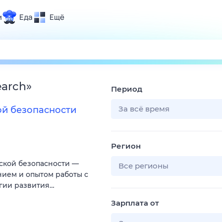
и
Еда
Ещё
Почта
ия и отдых
Поиск
Погода
earch
»
Период
ТВ-программа
За всё время
ой безопасности
и и тренды
Регион
 ситуации
ской безопасности —
 вместе
Все регионы
нием и опытом работы с
Помощь
егии развития…
Зарплата от