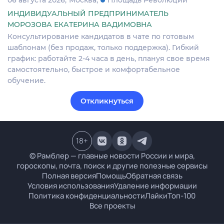
ИНДИВИДУАЛЬНЫЙ ПРЕДПРИНИМАТЕЛЬ
МОРОЗОВА ЕКАТЕРИНА ВАДИМОВНА
Консультирование кандидатов в чате по готовым
шаблонам (без продаж, только поддержка). Гибкий
график: работайте 2-4 часа в день, плануя свое время
самостоятельно, быстрое и комфортабельное
обучение.
Откликнуться
18
+
© Рамблер — главные новости России и мира,
гороскопы, почта, поиск и другие полезные сервисы
Полная версия
Помощь
Обратная связь
Условия использования
Удаление информации
Политика конфиденциальности
Лайки
Топ-100
Все проекты