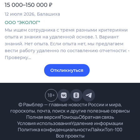
₽
15 000–150 000
12 июля 2026
Балашиха
ООО "ЭКОЛОГ"
Мы ищем сотрудника с тремя разными критериями
опыта и знания на удаленной основе. 1. Вариант
знаний. Нет опыта. Если опыта нет, мы предлагаем
вести работу удаленно по составлению отчетности: •
Проверку…
Откликнуться
18
+
© Рамблер — главные новости России и мира,
гороскопы, почта, поиск и другие полезные сервисы
Полная версия
Помощь
Обратная связь
Условия использования
Удаление информации
Политика конфиденциальности
Лайки
Топ-100
Все проекты