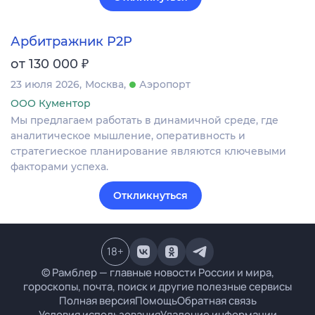
Арбитражник P2P
₽
от 130 000
23 июля 2026
Москва
Аэропорт
ООО Кументор
Мы предлагаем работать в динамичной среде, где
аналитическое мышление, оперативность и
стратегиеское планирование являются ключевыми
факторами успеха.
Откликнуться
18
+
© Рамблер — главные новости России и мира,
гороскопы, почта, поиск и другие полезные сервисы
Полная версия
Помощь
Обратная связь
Условия использования
Удаление информации