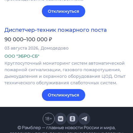
Откликнуться
Диспетчер-техник пожарного поста
₽
90 000–100 000
03 августа 2026
Домодедово
ООО "ЭБРО-СБ"
Круглосуточный мониторинг систем автоматической
пожарной сигнализации, газового пожаротушения,
дымоудаления и охранного оборудования ЦОД. Опыт
технического обслуживания слаботочных систем.
Откликнуться
18
+
© Рамблер — главные новости России и мира,