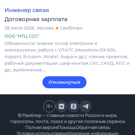
Инженер связи
Договорная зарплата
28 июля 2026
Москва
Свиблово
ООО "НТЦ ССС"
Обязанности: знание основ электрики и
электросвязи; работа с УПАТС (МиниКом DX-500,
Коралл, Ericsson. Alcatel. Avaya и др.); чтение проектов,
рабочей документации; шеф-монтаж СКС, СКУД, АПС и
др.; выполнение…
Откликнуться
18
+
© Рамблер — главные новости России и мира,
гороскопы, почта, поиск и другие полезные сервисы
Полная версия
Помощь
Обратная связь
Условия использования
Удаление информации