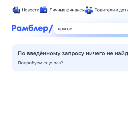
Новости
Личные финансы
Родители и дет
Здоровье
Развлечен
Дом и уют
Спорт
По введённому запросу ничего не най
Карьера
Попробуем еще раз?
Авто
Технологи
Жизненные
Сберегаем
Гороскопы