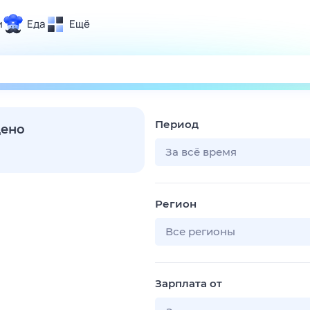
и
Еда
Ещё
Почта
ия и отдых
Поиск
Погода
Период
ТВ-программа
дено
За всё время
и и тренды
Регион
 ситуации
 вместе
Все регионы
Помощь
Зарплата от