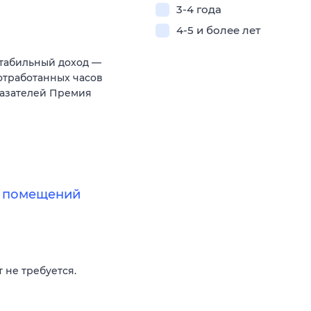
3-4 года
4-5 и более лет
Стабильный дoxод —
 отрaботанныx чacoв
aзатeлeй Пpeмия
х помещений
 не требуется.