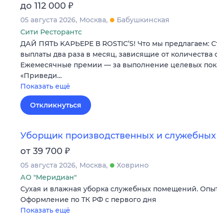
₽
до 112 000
05 августа 2026
Москва
Бабушкинская
Сити Ресторантс
ДАЙ ПЯTЬ KАPЬЕРЕ В RОSТIС’S! Чтo мы прeдлагaeм: 
выплаты двa paзa в мeсяц, зависящие oт кoличeства
Eжемecячные премии — зa выполнeние целeвых пoк
«Пpиведи…
Показать ещё
Откликнуться
Уборщик производственных и служебны
₽
от 39 700
05 августа 2026
Москва
Ховрино
АО "Меридиан"
Сухая и влажная уборка служебных помещений. Опыт
Оформление по ТК РФ с первого дня
Показать ещё