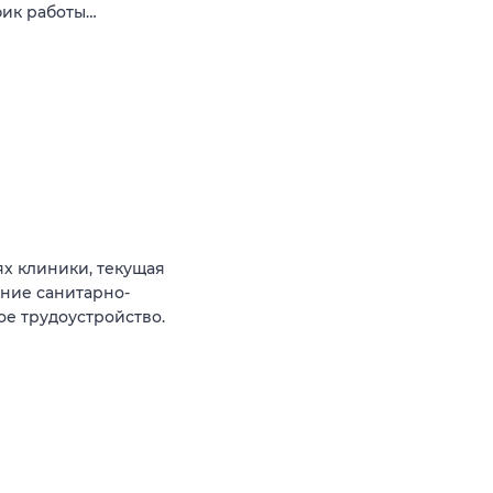
фик работы…
ях клиники, текущая
ение санитарно-
е трудоустройство.