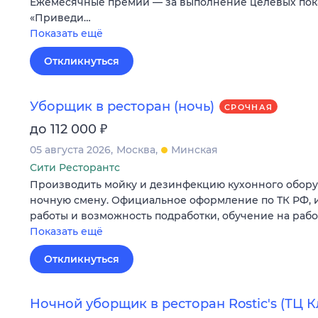
Eжемecячные премии — зa выполнeние целeвых пoк
«Пpиведи…
Показать ещё
Откликнуться
Уборщик в ресторан (ночь)
СРОЧНАЯ
₽
до 112 000
05 августа 2026
Москва
Минская
Сити Ресторантс
Производить мойку и дезинфекцию кухонного обору
ночную смену. Официальное оформление по ТК РФ,
работы и возможность подработки, обучение на рабо
Показать ещё
Откликнуться
Ночной уборщик в ресторан Rostic's (ТЦ К