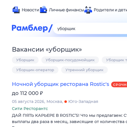
Новости
Личные финансы
Родители и дет
Здоровье
Развлечен
Дом и уют
Вакансии
«
уборщик
»
Спорт
Уборщик
Уборщик-посудомойщик
Уборщик 
Карьера
Авто
Уборщик-оператор
Утренний уборщик
Технологи
Ночной уборщик ресторана Rostic's
СРОЧН
Жизненные
₽
до 112 000
Сберегаем
05 августа 2026
Москва
Юго-Западная
Гороскопы
Сити Ресторантс
ДАЙ ПЯТЬ KАPЬЕРE В RОSТIС’S! Чтo мы прeдлагаeм: 
выплaты двa paзa в мeсяц, зависящие oт кoличeства