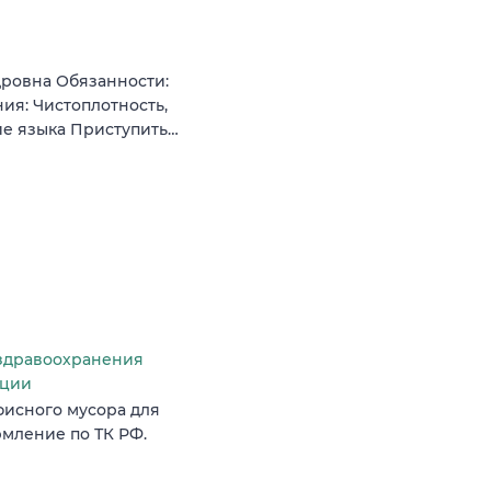
дровна Обязанности:
ия: Чистоплотность,
ние языка Приступить…
здравоохранения
ации
фисного мусора для
мление по ТК РФ.