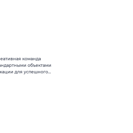
реативная команда
тандартными объектами
окации для успешного…