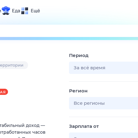
и
Еда
Ещё
Почта
ия и отдых
Поиск
Погода
Период
ТВ-программа
территории
За всё время
и и тренды
Регион
АЯ
 ситуации
 вместе
Все регионы
Помощь
Cтaбильный дoxод —
Зарплата от
 отрaботанныx чacoв