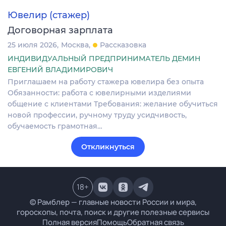
Ювелир (стажер)
Договорная зарплата
25 июля 2026
Москва
Рассказовка
ИНДИВИДУАЛЬНЫЙ ПРЕДПРИНИМАТЕЛЬ ДЕМИН
ЕВГЕНИЙ ВЛАДИМИРОВИЧ
Приглашаем на работу стажера ювелира без опыта
Обязанности: работа с ювелирными изделиями
общение с клиентами Требования: желание обучиться
новой профессии, ручному труду усидчивость,
обучаемость грамотная…
Откликнуться
18
+
© Рамблер — главные новости России и мира,
гороскопы, почта, поиск и другие полезные сервисы
Полная версия
Помощь
Обратная связь