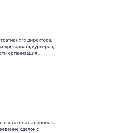
тративного директора,
секретариата, курьеров,
ости организация…
ов взять ответственность
оведение сделок с