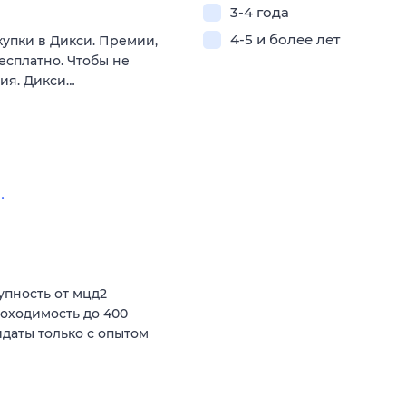
3-4 года
4-5 и более лет
купки в Дикси. Премии,
есплатно. Чтобы не
вия. Дикси…
.
пность от мцд2
роходимость до 400
даты только с опытом