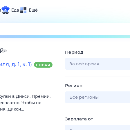
и
Еда
Ещё
Почта
ия и отдых
Поиск
Погода
й
»
Период
ТВ-программа
За всё время
 д. 1, к. 1)
НОВАЯ
и и тренды
Регион
 ситуации
купки в Дикси. Премии,
 вместе
Все регионы
есплатно. Чтобы не
Помощь
вия. Дикси…
Зарплата от