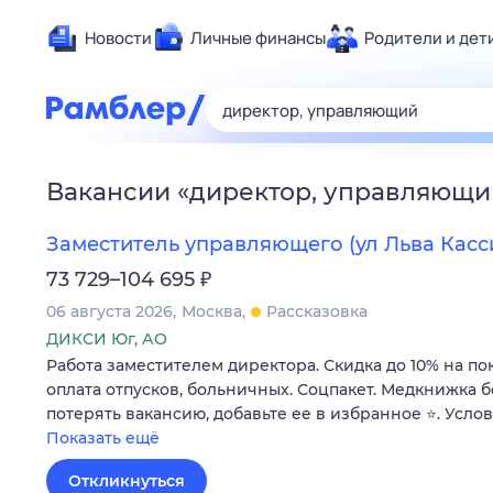
Новости
Личные финансы
Родители и дет
Здоровье
Развлечен
Дом и уют
Вакансии
«
директор, управляющи
Спорт
Карьера
Заместитель управляющего (ул Льва Кассиля,
Авто
₽
73 729–104 695
Технологи
06 августа 2026
Москва
Рассказовка
Жизненные
ДИКСИ Юг, АО
Работа заместителем директора. Скидка до 10% на по
Сберегаем
оплата отпусков, больничных. Соцпакет. Медкнижка б
Гороскопы
потерять вакансию, добавьте ее в избранное ⭐. Усло
Показать ещё
Откликнуться