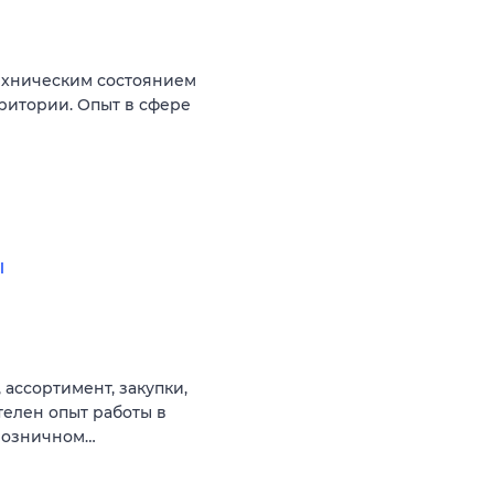
ехническим состоянием
ритории. Опыт в сфере
ы
 ассортимент, закупки,
телен опыт работы в
 розничном…