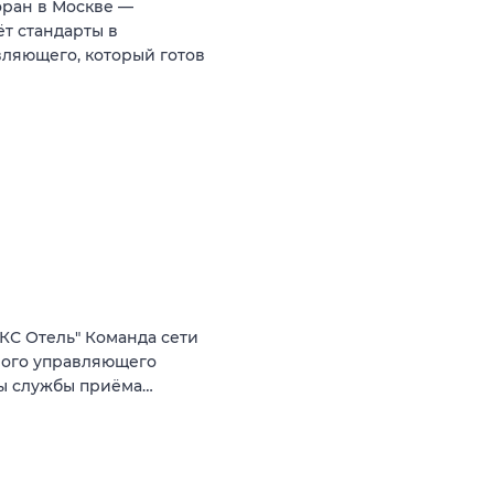
оран в Москве —
т стандарты в
ляющего, который готов
КС Отель" Команда сети
ного управляющего
ты службы приёма…