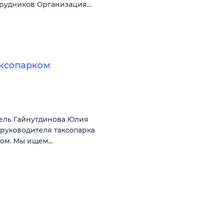
трудников Организация…
аксопарком
ель Гайнутдинова Юлия
 руководителя таксопарка
ком. Мы ищем…