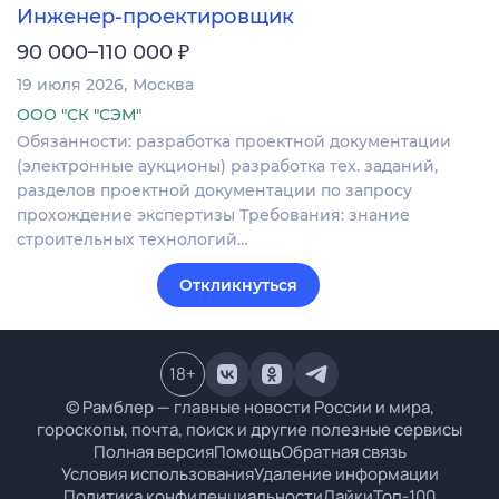
Инженер-проектировщик
₽
90 000–110 000
19 июля 2026
Москва
ООО "СК "СЭМ"
Обязанности: разработка проектной документации
(электронные аукционы) разработка тех. заданий,
разделов проектной документации по запросу
прохождение экспертизы Требования: знание
строительных технологий…
Откликнуться
18
+
© Рамблер — главные новости России и мира,
гороскопы, почта, поиск и другие полезные сервисы
Полная версия
Помощь
Обратная связь
Условия использования
Удаление информации
Политика конфиденциальности
Лайки
Топ-100