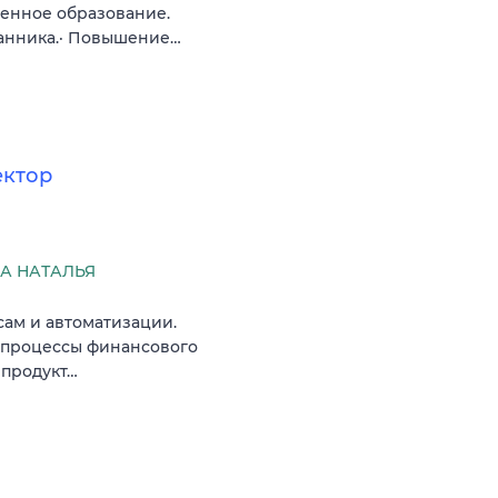
енное образование.
анника.· Повышение…
ектор
А НАТАЛЬЯ
сам и автоматизации.
е процессы финансового
 продукт…