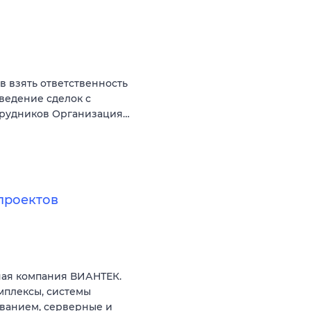
ов взять ответственность
оведение сделок с
трудников Организация…
проектов
ая компания ВИАНТЕК.
мплексы, системы
ованием, серверные и