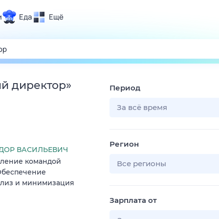
и
Еда
Ещё
Почта
ия и отдых
Поиск
Погода
ий директор
»
Период
ТВ-программа
За всё время
и и тренды
Регион
 ситуации
ДОР ВАСИЛЬЕВИЧ
вление командой
 вместе
Все регионы
 Обеспечение
Помощь
ализ и минимизация
Зарплата от