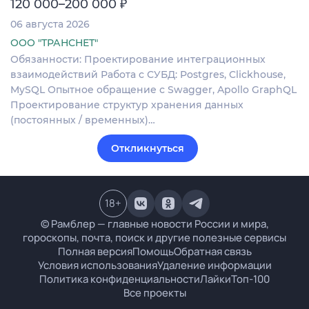
₽
120 000–200 000
06 августа 2026
ООО "ТРАНСНЕТ"
Обязанности: Проектирование интеграционных
взаимодействий Работа с СУБД: Postgres, Clickhouse,
MySQL Опытное обращение с Swagger, Apollo GraphQL
Проектирование структур хранения данных
(постоянных / временных)…
Откликнуться
18
+
© Рамблер — главные новости России и мира,
гороскопы, почта, поиск и другие полезные сервисы
Полная версия
Помощь
Обратная связь
Условия использования
Удаление информации
Политика конфиденциальности
Лайки
Топ-100
Все проекты