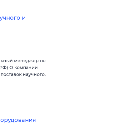
учного и
льный менеджер по
(РФ) О компании
поставок научного,
борудования