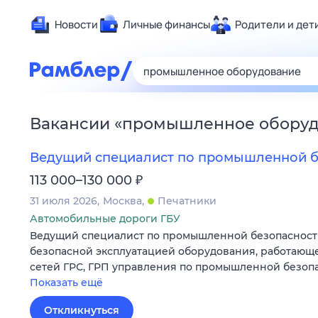
Новости
Личные финансы
Родители и дет
Здоровье
Развлечен
Дом и уют
Вакансии
«
промышленное оборуд
Спорт
Карьера
Ведущий специалист по промышленной б
Авто
₽
113 000–130 000
Технологи
31 июля 2026
Москва
Печатники
Жизненные
Автомобильные дороги ГБУ
Ведущий специалист по промышленной безопасности
Сберегаем
безопасной эксплуатацией оборудования, работающе
Гороскопы
сетей ГРС, ГРП управления по промышленной безопа
Показать ещё
Откликнуться