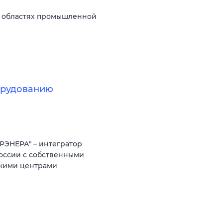
х областях промышленной
борудованию
РЭНЕРА" – интегратор
оссии с собственными
скими центрами