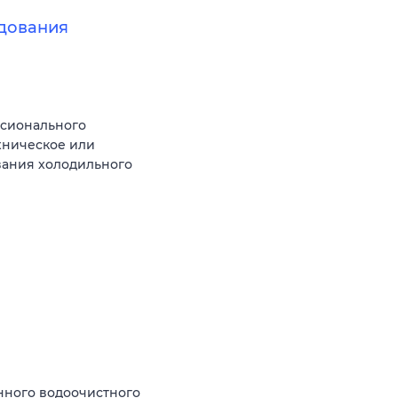
дования
ссионального
хническое или
вания холодильного
нного водоочистного