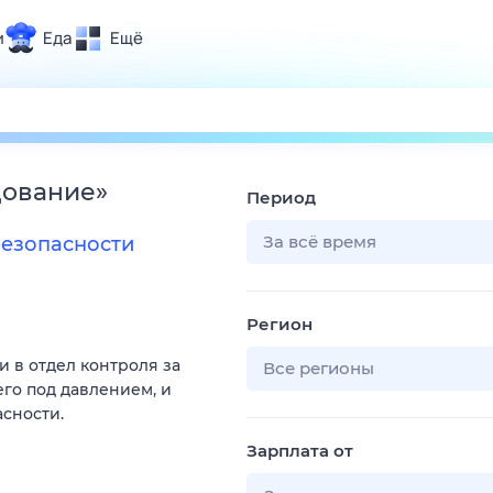
и
Еда
Ещё
Почта
ия и отдых
Поиск
Погода
ование
»
Период
ТВ-программа
За всё время
езопасности
и и тренды
Регион
 ситуации
 в отдел контроля за
 вместе
Все регионы
го под давлением, и
Помощь
сности.
Зарплата от