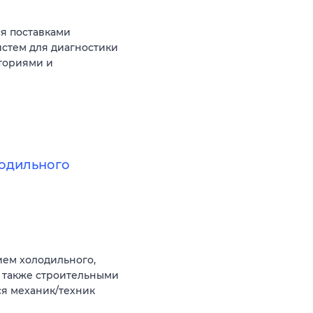
я поставками
стем для диагностики
ториями и
лодильного
ем холодильного,
а также строительными
ся механик/техник