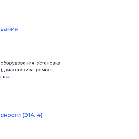
ования
 оборудования. Установка
, диагностика, ремонт,
нала…
ности (Э14. 4)