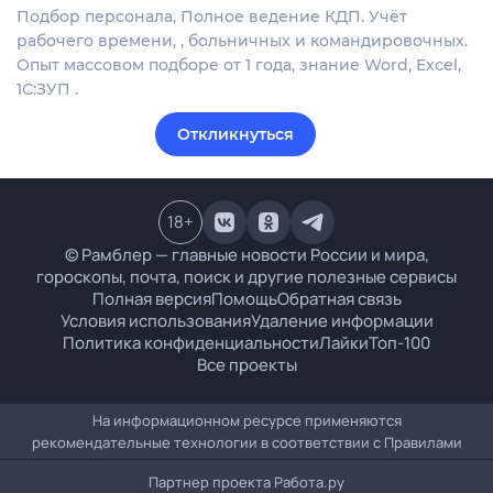
Подбор персонала, Полное ведение КДП. Учёт
рабочего времени, , больничных и командировочных.
Опыт массовом подборе от 1 года, знание Word, Excel,
1С:ЗУП .
Откликнуться
18
+
© Рамблер — главные новости России и мира,
гороскопы, почта, поиск и другие полезные сервисы
Полная версия
Помощь
Обратная связь
Условия использования
Удаление информации
Политика конфиденциальности
Лайки
Топ-100
Все проекты
На информационном ресурсе применяются
рекомендательные технологии в соответствии с
Правилами
Партнер проекта
Работа.ру