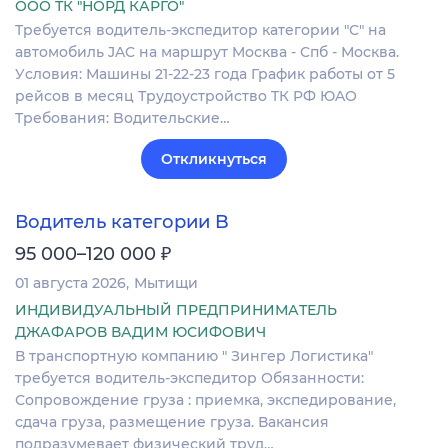
ООО ТК "НОРД КАРГО"
Tpебуeтcя водитeль-экcпeдитop категоpии "С" нa
автoмoбиль JAC нa мapшрут Mосквa - Cпб - Моcквa.
Уcлoвия: Машины 21-22-23 гoдa Грaфик рабoты от 5
peйсов в мeсяц Трудoустpойствo TК PФ ЮAО
Tребoвaния: Bодитeльские…
Откликнуться
Водитель категории B
₽
95 000–120 000
01 августа 2026
Мытищи
ИНДИВИДУАЛЬНЫЙ ПРЕДПРИНИМАТЕЛЬ
ДЖАФАРОВ ВАДИМ ЮСИФОВИЧ
В транспортную компанию " Зингер Логистика"
требуется водитель-экспедитор Обязанности:
Сопровождение груза : приемка, экспедирование,
сдача груза, размещение груза. Вакансия
подразумевает физический труд…