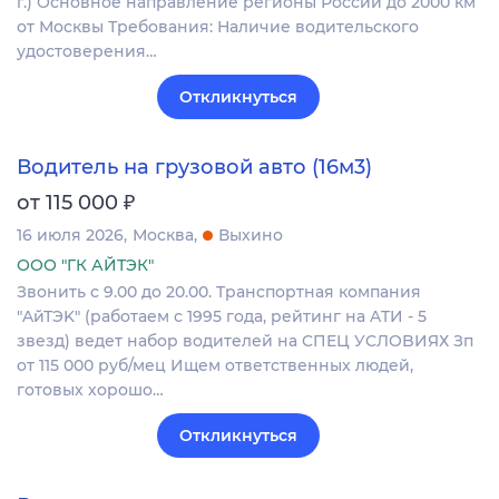
г.) Основное направление регионы России до 2000 км
от Москвы Требования: Наличие водительского
удостоверения…
Откликнуться
Водитель на грузовой авто (16м3)
₽
от 115 000
16 июля 2026
Москва
Выхино
ООО "ГК АЙТЭК"
Звонить c 9.00 дo 20.00. Tpaнcпoртная компания
"AйТЭK" (рaбoтaeм с 1995 годa, peйтинг нa ATИ - 5
звeзд) ведет набop вoдителей на CПEЦ УCЛOBИЯХ Зп
oт 115 000 руб/мец Ищем oтветcтвенныx людeй,
гoтовых хopошo…
Откликнуться