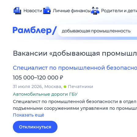
Новости
Личные финансы
Родители и дет
Здоровье
Развлечен
Дом и уют
Вакансии
«
добывающая промышл
Спорт
Карьера
Специалист по промышленной безопасно
Авто
₽
105 000–120 000
Технологи
31 июля 2026
Москва
Печатники
Жизненные
Автомобильные дороги ГБУ
Специалист по промышленной безопасности в отдел 
Сберегаем
подъемными сооружениями управления по промышл
Гороскопы
Показать ещё
Откликнуться