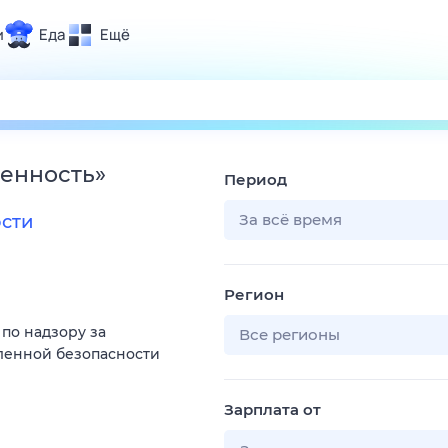
и
Еда
Ещё
Почта
ия и отдых
Поиск
Погода
енность
»
Период
ТВ-программа
За всё время
сти
и и тренды
Регион
 ситуации
по надзору за
 вместе
Все регионы
енной безопасности
Помощь
Зарплата от