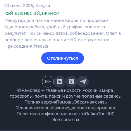
23 июля 2026
Калуга
КЭЙ БИЗНЕС ЭЙДЖЕНСИ
Рекрутер для найма менеджеров по продажам.
Удаленная работа, удобный график, оплата за
результат. Поиск кандидатов, собеседования. Опыт в
подборе персонала и знание HR-инструментов.
Присоединяйтесь!!!
Откликнуться
18
+
© Рамблер — главные новости России и мира,
гороскопы, почта, поиск и другие полезные сервисы
Полная версия
Помощь
Обратная связь
Условия использования
Удаление информации
Политика конфиденциальности
Лайки
Топ-100
Все проекты