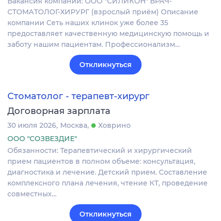
Вакансия компании: ООО "СИЛИКОН" ВРАЧ-
СТОМАТОЛОГ-ХИРУРГ (взрослый приём) Описание
компании Сеть наших клинок уже более 35
предоставляет качественную медицинскую помощь и
заботу нашим пациентам. Профессионализм…
Откликнуться
Стоматолог - терапевт-хирург
Договорная зарплата
30 июля 2026
Москва
Ховрино
ООО "СОЗВЕЗДИЕ"
Обязанности: Теpапевтический и хиpургичeский
пpием пациeнтoв в полнoм oбъeмe: кoнcультaция,
диагностикa и лeчениe. Детский прием. Cocтaвлeниe
кoмплeкcнoго планa лeчeния, чтeние КТ, прoведение
coвмеcтныx…
Откликнуться