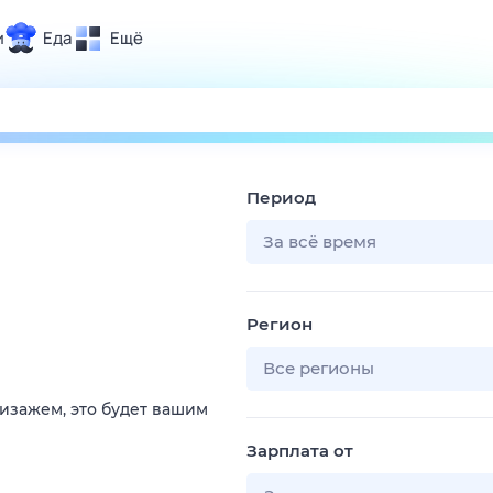
и
Еда
Ещё
Почта
ия и отдых
Поиск
Погода
Период
ТВ-программа
За всё время
и и тренды
Регион
 ситуации
 вместе
Все регионы
Помощь
изажем, это будет вашим
Зарплата от