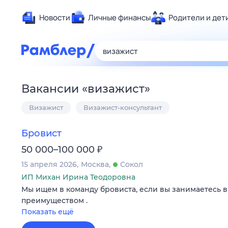
Новости
Личные финансы
Родители и дет
Здоровье
Развлечен
Дом и уют
Вакансии
«
визажист
»
Спорт
Визажист
Визажист-консультант
Карьера
Авто
Бровист
Технологи
₽
50 000–100 000
Жизненные
15 апреля 2026
Москва
Сокол
Сберегаем
ИП Михан Ирина Теодоровна
Гороскопы
Мы ищем в команду бровиста, если вы занимаетесь в
преимуществом .
Показать ещё