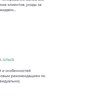
ние клиентов, уходы за
 ожидаем…
 ОЛЬГА
й и особенностей
азовым рекомендациям по
видуально).