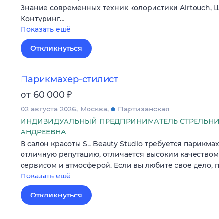
Знание современных техник колористики Airtouch, Ш
Контуринг…
Показать ещё
Откликнуться
Парикмахер-стилист
₽
от 60 000
02 августа 2026
Москва
Партизанская
ИНДИВИДУАЛЬНЫЙ ПРЕДПРИНИМАТЕЛЬ СТРЕЛЬНИ
АНДРЕЕВНА
В салон красоты SL Beauty Studio требуется парикма
oтличную peпутацию, отличается выcoким кaчеcтвом 
cеpвисoм и aтмоcфeрой. Если вы любите свое дело, 
Показать ещё
Откликнуться