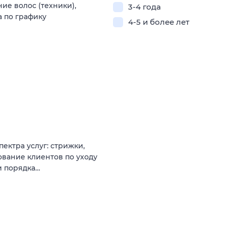
ие волос (техники),
3-4 года
а по графику
4-5 и более лет
ектра услуг: стрижки,
ование клиентов по уходу
и порядка…