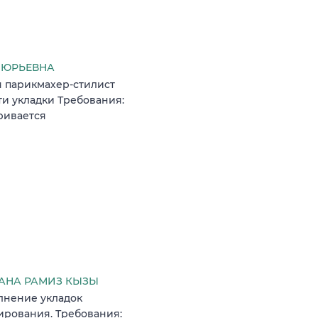
А ЮРЬЕВНА
я парикмахер-стилист
и укладки Требования:
аривается
АНА РАМИЗ КЫЗЫ
лнение укладок
ирования. Требования: