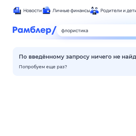
Новости
Личные финансы
Родители и дет
Здоровье
Развлечен
Дом и уют
Спорт
По введённому запросу ничего не най
Карьера
Попробуем еще раз?
Авто
Технологи
Жизненные
Сберегаем
Гороскопы