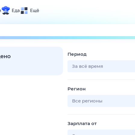
и
Еда
Ещё
Почта
ия и отдых
Поиск
Погода
Период
ТВ-программа
дено
За всё время
и и тренды
Регион
 ситуации
 вместе
Все регионы
Помощь
Зарплата от