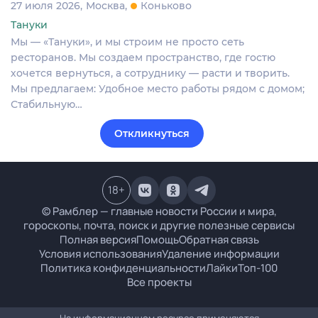
27 июля 2026
Москва
Коньково
Тануки
Мы — «Тануки», и мы строим не просто сеть
ресторанов. Мы создаем пространство, где гостю
хочется вернуться, а сотруднику — расти и творить.
Мы предлагаем: Удобное место работы рядом с домом;
Стабильную…
Откликнуться
18
+
© Рамблер — главные новости России и мира,
гороскопы, почта, поиск и другие полезные сервисы
Полная версия
Помощь
Обратная связь
Условия использования
Удаление информации
Политика конфиденциальности
Лайки
Топ-100
Все проекты