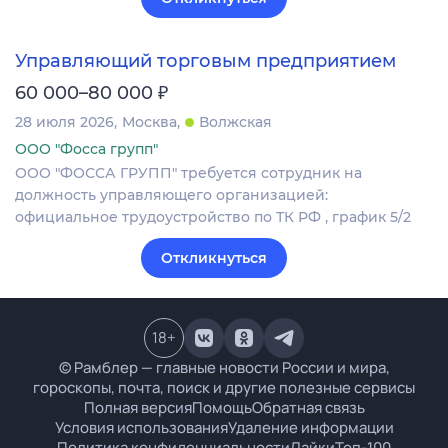
Управляющий торговым предприятием
₽
60 000–80 000
28 июля 2026
Москва
Волжская
ООО "Фосса групп"
ООО "ФОССА ГРУПП" требуется сотрудник на
должность управляющего организацией:
официальное трудоустройство по ТК РФ , график 5/2
Откликнуться
18
+
© Рамблер — главные новости России и мира,
гороскопы, почта, поиск и другие полезные сервисы
Полная версия
Помощь
Обратная связь
Условия использования
Удаление информации
Политика конфиденциальности
Лайки
Топ-100