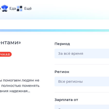
и
Еда
Ещё
Почта
ия и отдых
Поиск
Погода
ентами
»
Период
ТВ-программа
За всё время
ОЧНАЯ
и и тренды
Регион
 ситуации
Мы помогаем людям не
 вместе
Все регионы
и полностью поменять
Помощь
пания надежная…
Зарплата от