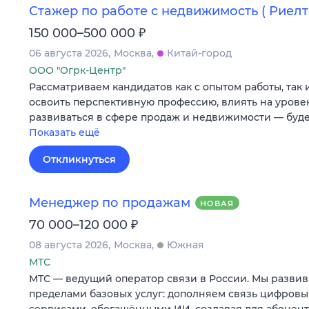
Стажер по работе с недвижимость ( Риелт
₽
150 000–500 000
06 августа 2026
Москва
Китай-город
ООО "Огрк-Центр"
Рассматриваем кандидатов как с опытом работы, так и
освоить перспективную профессию, влиять на уровен
развиваться в сфере продаж и недвижимости — буд
Показать ещё
Откликнуться
Менеджер по продажам
НОВАЯ
₽
70 000–120 000
08 августа 2026
Москва
Южная
МТС
МТС — ведущий оператор связи в России. Мы развив
пределами базовых услуг: дополняем связь цифров
сервисами, обогащёнными ИИ, создавая для абонен