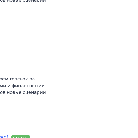
аем телеком за
ыми и финансовыми
тов новые сценарии
ая)
НОВАЯ