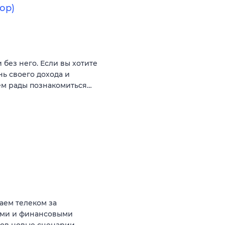
ор)
 без него. Если вы хотите
ь своего дохода и
ем рады познакомиться…
аем телеком за
ыми и финансовыми
тов новые сценарии