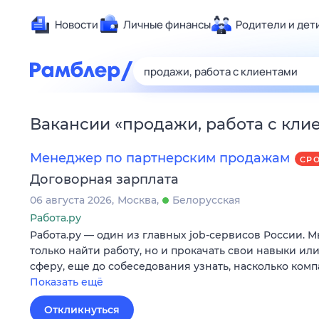
Новости
Личные финансы
Родители и дет
Здоровье
Развлечен
Дом и уют
Вакансии
«
продажи, работа с кли
Спорт
Карьера
Менеджер по партнерским продажам
СР
Авто
Договорная зарплата
Технологи
06 августа 2026
Москва
Белорусская
Жизненные
Работа.ру
Работа.ру — один из главных job-сервисов России. 
Сберегаем
только найти работу, но и прокачать свои навыки ил
Гороскопы
сферу, еще до собеседования узнать, насколько ком
Показать ещё
Откликнуться