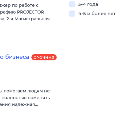
3-4 года
жер по работе с
ографию PROJECTOR
4-5 и более лет
ква, 2-я Магистральная…
о бизнеса
СРОЧНАЯ
Мы помогаем людям не
и полностью поменять
пания надежная…