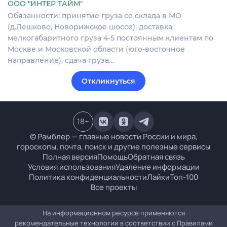
ООО "ИНТЕР ТАЙМ"
Обязанности: принятие груза со склада в МО
(д.Лешково, Новорижское шоссе), доставка
мелкогабаритного груза 4-5 постоянным клиентам по
Москве и Московской области (юго-восточное
направление), сдача груза…
Откликнуться
18
+
© Рамблер — главные новости России и мира,
гороскопы, почта, поиск и другие полезные сервисы
Полная версия
Помощь
Обратная связь
Условия использования
Удаление информации
Политика конфиденциальности
Лайки
Топ-100
Все проекты
На информационном ресурсе применяются
рекомендательные технологии в соответствии с
Правилами