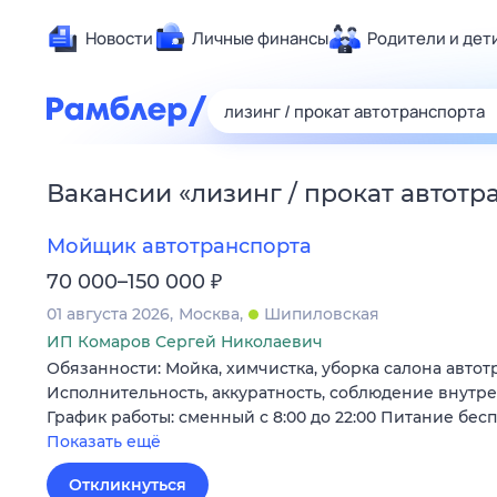
Новости
Личные финансы
Родители и дет
Здоровье
Развлечен
Дом и уют
Вакансии
«
лизинг / прокат автотр
Спорт
Карьера
Мойщик автотранспорта
Авто
₽
70 000–150 000
Технологи
01 августа 2026
Москва
Шипиловская
Жизненные
ИП Комаров Сергей Николаевич
Обязанности: Мойка, химчистка, уборка салона авто
Сберегаем
Исполнительность, аккуратность, соблюдение внутр
Гороскопы
График работы: сменный с 8:00 до 22:00 Питание бес
Показать ещё
Откликнуться