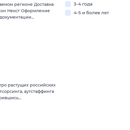
3-4 года
ваемом регионе Доставка
азон Некст Оформление
4-5 и более лет
 документации…
стро растущих российских
тсорсинга, аутстаффинга
роившись…