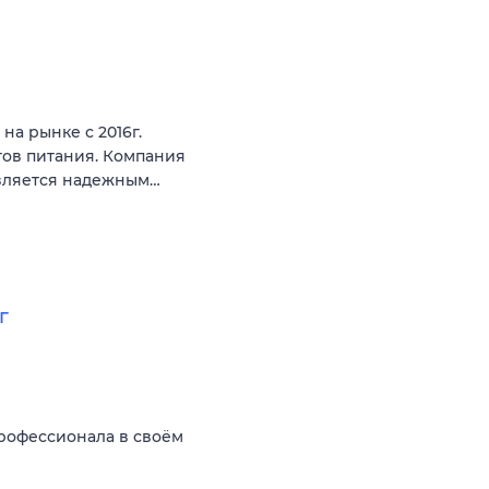
на рынке с 2016г.
тов питания. Компания
является надежным…
г
рофессионала в своём