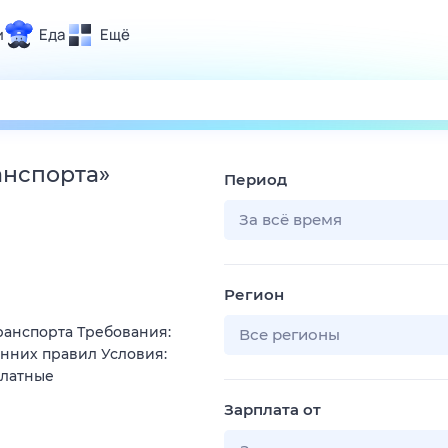
и
Еда
Ещё
Почта
ия и отдых
Поиск
Погода
анспорта
»
Период
ТВ-программа
За всё время
и и тренды
Регион
 ситуации
транспорта Требования:
 вместе
Все регионы
енних правил Условия:
Помощь
платные
Зарплата от