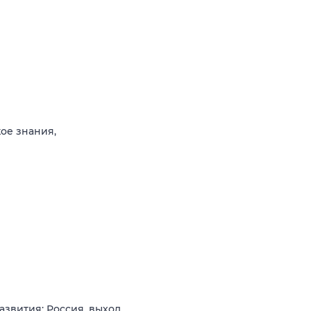
кое знания,
звития: Россия, выход