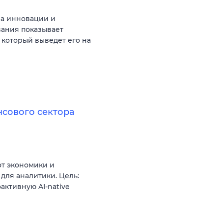
на инновации и
вания показывает
 который выведет его на
нсового сектора
от экономики и
для аналитики. Цель:
ктивную AI-native