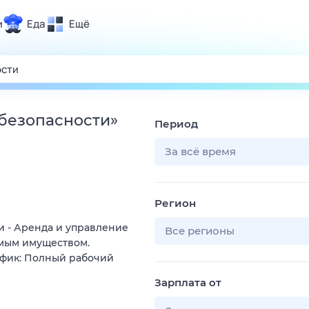
и
Еда
Ещё
Почта
ия и отдых
Поиск
Погода
 безопасности
»
Период
ТВ-программа
За всё время
и и тренды
Регион
 ситуации
 - Аренда и управление
 вместе
Все регионы
мым имуществом.
Помощь
афик: Полный рабочий
Зарплата от