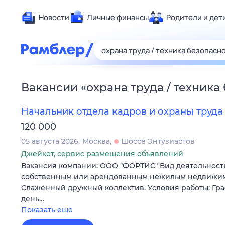
Новости
Личные финансы
Родители и дет
Здоровье
Развлечен
Дом и уют
Вакансии
«
охрана труда / техника
Спорт
Карьера
Начальник отдела кадров и охраны труда
Авто
120 000
Технологи
05 августа 2026
Москва
Шоссе Энтузиастов
Жизненные
Джейкет, сервис размещения объявлений
Вакансия компании: ООО "ФОРТИС" Вид деятельности
Сберегаем
собственным или арендованным нежилым недвижи
Гороскопы
Слаженный дружный коллектив. Условия работы: Гр
день…
Показать ещё