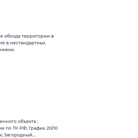
е обхода территории в
ия в нестандартных
нижки.
нного объекта ;
е по ТК РФ; График 20/10
ок; Загородный…