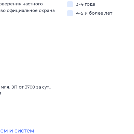
оверения частного
3-4 года
ство официальное охрана
4-5 и более лет
я. ЗП от 3700 за сут.,
!
ем и систем