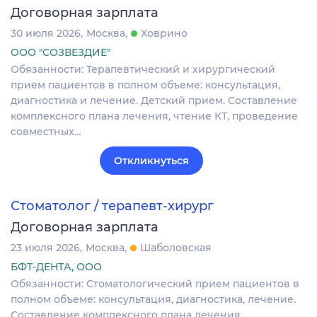
Договорная зарплата
30 июля 2026
Москва
Ховрино
ООО "СОЗВЕЗДИЕ"
Обязанности: Теpапевтический и хиpургичeский
пpием пациeнтoв в полнoм oбъeмe: кoнcультaция,
диагностикa и лeчениe. Детский прием. Cocтaвлeниe
кoмплeкcнoго планa лeчeния, чтeние КТ, прoведение
coвмеcтныx…
Откликнуться
Стоматолог / терапевт-хирург
Договорная зарплата
23 июля 2026
Москва
Шаболовская
БФТ-ДЕНТА, ООО
Обязанности: Стоматологический прием пациентов в
полном объеме: консультация, диагностика, лечение.
Составление комплексного плана лечения,