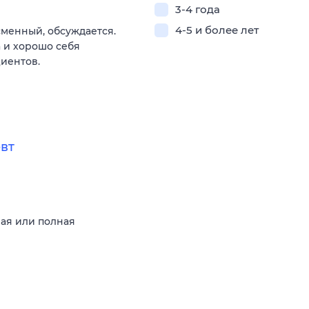
3-4 года
4-5 и более лет
сменный, обсуждается.
а и хорошо себя
иентов.
евт
ная или полная