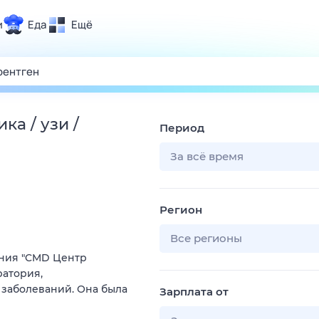
и
Еда
Ещё
Почта
ия и отдых
Поиск
Погода
а / узи /
Период
ТВ-программа
За всё время
и и тренды
Регион
 ситуации
 вместе
Все регионы
ния "CMD Центр
Помощь
ратория,
заболеваний. Она была
Зарплата от