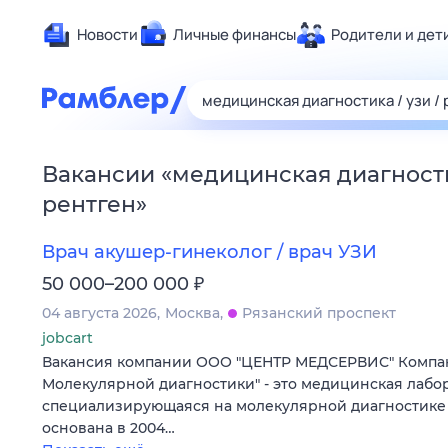
Новости
Личные финансы
Родители и дет
Здоровье
Развлечен
Дом и уют
Вакансии
«
медицинская диагностик
Спорт
рентген
»
Карьера
Авто
Врач акушер-гинеколог / врач УЗИ
Технологи
₽
50 000–200 000
Жизненные
04 августа 2026
Москва
Рязанский проспект
Сберегаем
jobcart
Вакансия компании ООО "ЦЕНТР МЕДСЕРВИС" Компа
Гороскопы
Молекулярной диагностики" - это медицинская лабо
специализирующаяся на молекулярной диагностике 
основана в 2004…