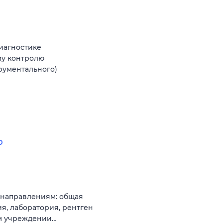
иагностике
му контролю
рументального)
ю
 направлениям: общая
я, лаборатория, рентген
ом учреждении…