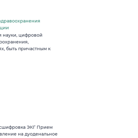
здравоохранения
ации
и науки, цифровой
оохранения,
х, быть причастным к
асшифровка ЭКГ Прием
авление на дуоденальное