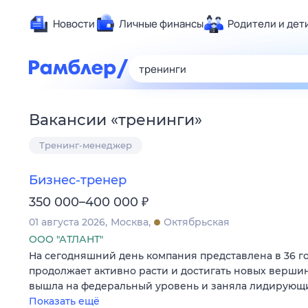
Новости
Личные финансы
Родители и дет
Здоровье
Развлечен
Дом и уют
Вакансии
«
тренинги
»
Спорт
Тренинг-менеджер
Карьера
Авто
Бизнес-тренер
Технологи
₽
350 000–400 000
Жизненные
01 августа 2026
Москва
Октябрьская
Сберегаем
ООО "АТЛАНТ"
Гороскопы
На сегодняшний день компания представлена в 36 г
продолжает активно расти и достигать новых вершин.
вышла на федеральный уровень и заняла лидирующ
Показать ещё