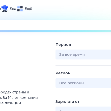
и
Еда
Ещё
Почта
ия и отдых
Поиск
Погода
Период
ТВ-программа
За всё время
и и тренды
Регион
 ситуации
 вместе
Все регионы
Помощь
ородах страны и
 За 14 лет компания
Зарплата от
ие позиции.