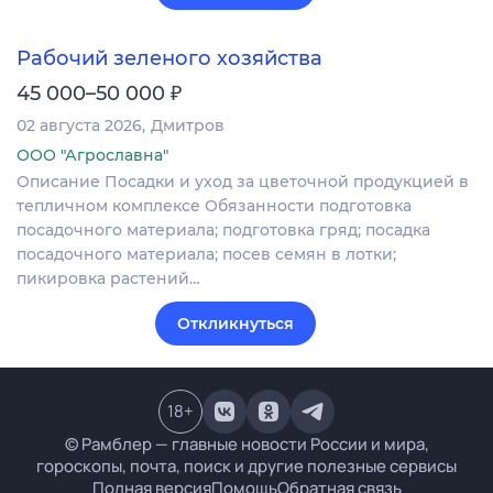
Рабочий зеленого хозяйства
₽
45 000–50 000
02 августа 2026
Дмитров
ООО "Агрославна"
Описание Посадки и уход за цветочной продукцией в
тепличном комплексе Обязанности подготовка
посадочного материала; подготовка гряд; посадка
посадочного материала; посев семян в лотки;
пикировка растений…
Откликнуться
18
+
© Рамблер — главные новости России и мира,
гороскопы, почта, поиск и другие полезные сервисы
Полная версия
Помощь
Обратная связь