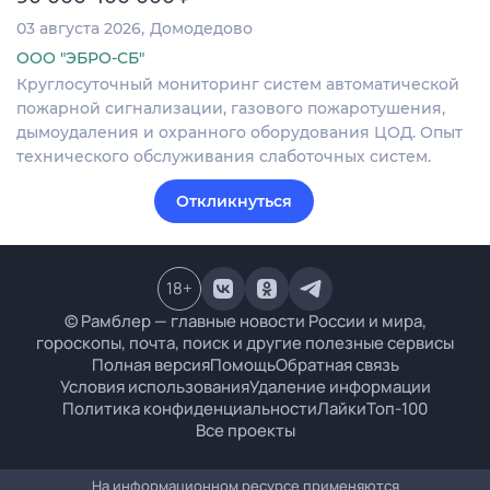
03 августа 2026
Домодедово
ООО "ЭБРО-СБ"
Круглосуточный мониторинг систем автоматической
пожарной сигнализации, газового пожаротушения,
дымоудаления и охранного оборудования ЦОД. Опыт
технического обслуживания слаботочных систем.
Откликнуться
18
+
© Рамблер — главные новости России и мира,
гороскопы, почта, поиск и другие полезные сервисы
Полная версия
Помощь
Обратная связь
Условия использования
Удаление информации
Политика конфиденциальности
Лайки
Топ-100
Все проекты
На информационном ресурсе применяются