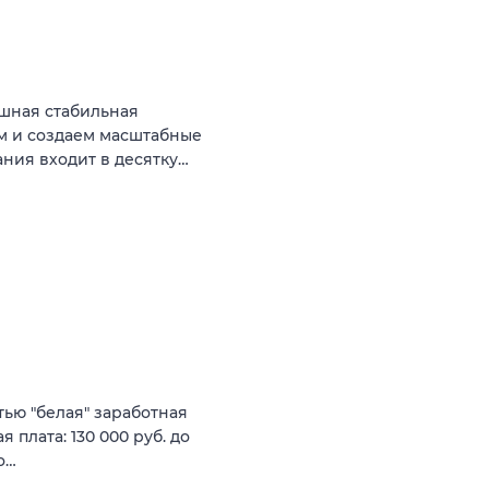
ешная стабильная
ем и создаем масштабные
ния входит в десятку…
ью "белая" заработная
 плата: 130 000 руб. до
о…