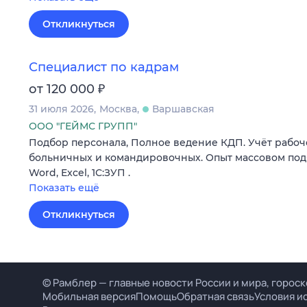
Откликнуться
Специалист по кадрам
₽
от 120 000
31 июля 2026
Москва
Варшавская
ООО "ГЕЙМС ГРУПП"
Подбор персонала, Полное ведение КДП. Учёт рабоче
больничных и командировочных. Опыт массовом подбо
Word, Excel, 1С:ЗУП .
Показать ещё
Откликнуться
© Рамблер — главные новости России и мира, гороск
Мобильная версия
Помощь
Обратная связь
Условия и