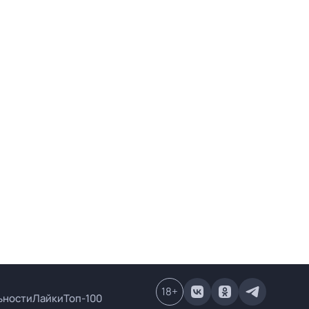
18
+
ьности
Лайки
Топ-100