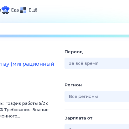
и
Еда
Ещё
Почта
ия и отдых
Поиск
Погода
Период
ТВ-программа
За всё время
ству (миграционный
и и тренды
Регион
 ситуации
 вместе
Все регионы
: График работы 5/2 с
Помощь
 РФ Требования: Знание
ционного…
Зарплата от