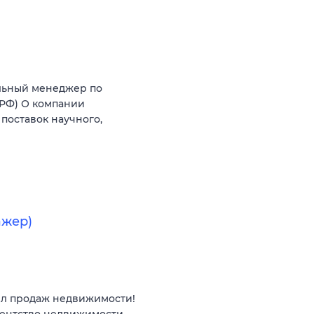
льный менеджер по
(РФ) О компании
поставок научного,
ажер)
ел продаж недвижимости!
гентство недвижимости,