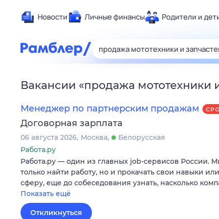
Новости
Личные финансы
Родители и дет
Здоровье
Развлечен
Дом и уют
Вакансии
«
продажа мототехники и
Спорт
Карьера
Менеджер по партнерским продажам
СР
Авто
Договорная зарплата
Технологи
06 августа 2026
Москва
Белорусская
Жизненные
Работа.ру
Работа.ру — один из главных job-сервисов России. 
Сберегаем
только найти работу, но и прокачать свои навыки ил
Гороскопы
сферу, еще до собеседования узнать, насколько ком
Показать ещё
Откликнуться