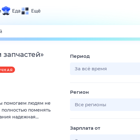
и
Еда
Ещё
Почта
ия и отдых
Поиск
Погода
 запчастей
»
Период
ТВ-программа
За всё время
ОЧНАЯ
и и тренды
Регион
 ситуации
Мы помогаем людям не
 вместе
Все регионы
и полностью поменять
Помощь
пания надежная…
Зарплата от