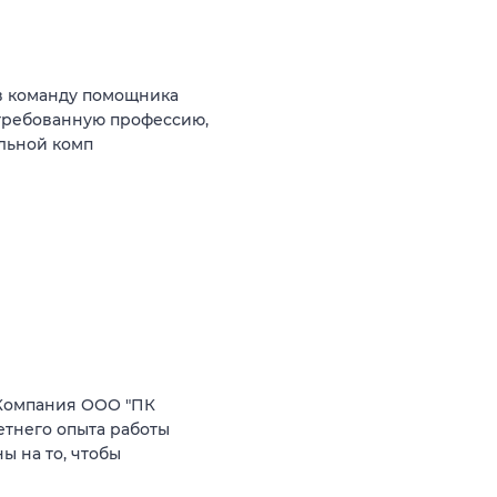
в команду помощника
стребованную профессию,
ильной комп
Компания ООО "ПК
етнего опыта работы
 на то, чтобы