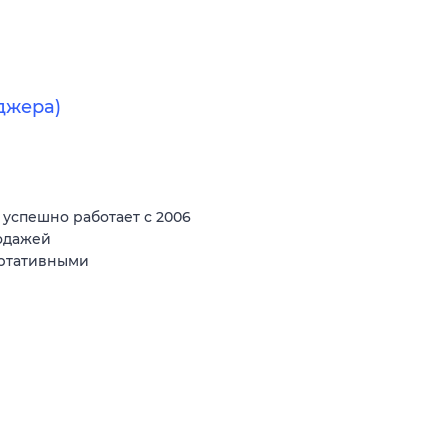
джера)
спешно работает с 2006
родажей
ортативными