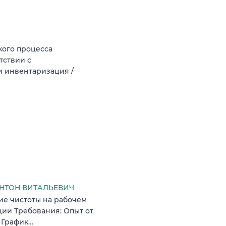
кого процесса
тствии с
и инвентаризация /
НТОН ВИТАЛЬЕВИЧ
ие чистоты на рабочем
ии Требования: Опыт от
е График…