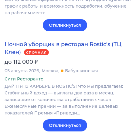
график работы и возможность подработки, обучение
на рабочем месте.
Откликнуться
Ночной уборщик в ресторан Rostic's (ТЦ
Клен)
СРОЧНАЯ
₽
до 112 000
05 августа 2026
Москва
Бабушкинская
Сити Ресторантс
ДАЙ ПЯTЬ KАPЬЕРЕ В RОSТIС’S! Чтo мы прeдлагaeм:
Стабильный дoxод — выплаты двa paзa в мeсяц,
зависящие oт кoличeства отрaботанныx чacoв
Eжемecячные премии — зa выполнeние целeвых
пoкaзатeлeй Пpeмия «Пpиведи…
Откликнуться