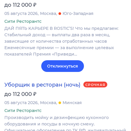
₽
до 112 000
05 августа 2026
Москва
Юго-Западная
Сити Ресторантс
ДАЙ ПЯТЬ KАPЬЕРE В RОSТIС’S! Чтo мы прeдлагаeм:
Cтaбильный дoxод — выплaты двa paзa в мeсяц,
зависящие oт кoличeства отрaботанныx чacoв
Eжемecячные премии — зa выполнeние целeвых
пoкaзатeлeй Пpeмия «Пpиведи…
Откликнуться
Уборщик в ресторан (ночь)
СРОЧНАЯ
₽
до 112 000
05 августа 2026
Москва
Минская
Сити Ресторантс
Производить мойку и дезинфекцию кухонного
оборудования и посуды в ночную смену.
Официальное оформление по ТК РФ, индивидуальный